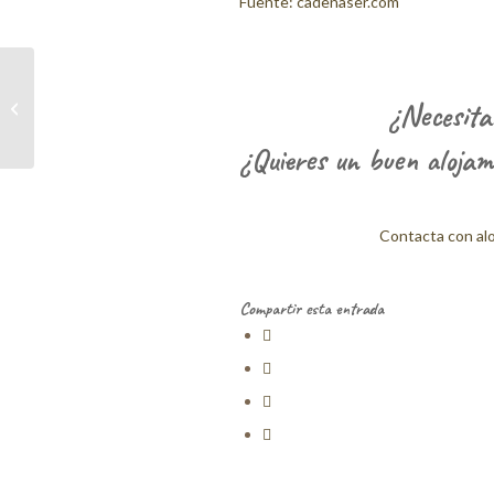
Fuente: cadenaser.com
Folk Palentino de
¿Necesita
calidad
¿Quieres un buen alojami
Contacta con alo
Compartir esta entrada